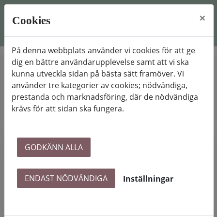
×
Cookies
På denna webbplats använder vi cookies för att ge
dig en bättre användarupplevelse samt att vi ska
kunna utveckla sidan på bästa sätt framöver. Vi
Hem
Mina sidor
Registrera dig
Registrering sökande
använder tre kategorier av cookies; nödvändiga,
prestanda och marknadsföring, där de nödvändiga
krävs för att sidan ska fungera.
Registrering sökande
GODKÄNN ALLA
Fyll i ditt
person-/organisations-/samordningsnummer och
tryck på registrera dig. En validering kommer ske
ENDAST NÖDVÄNDIGA
Inställningar
ifall numret redan finns.
Person-/Organisations-/Samordningsnr