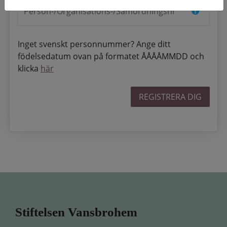
Inget svenskt personnummer? Ange ditt
födelsedatum ovan på formatet ÅÅÅÅMMDD och
klicka
här
REGISTRERA DIG
Stiftelsen Vansbrohem