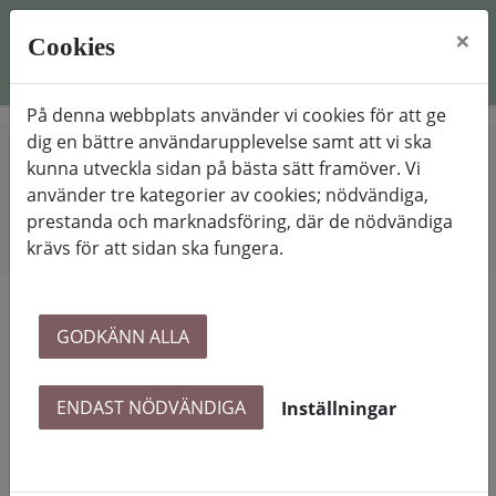
×
Cookies
På denna webbplats använder vi cookies för att ge
dig en bättre användarupplevelse samt att vi ska
kunna utveckla sidan på bästa sätt framöver. Vi
Hem
Hyresgästinformation
Adressändring till Skatteverket
använder tre kategorier av cookies; nödvändiga,
prestanda och marknadsföring, där de nödvändiga
krävs för att sidan ska fungera.
Adressändring till Skatteverket
GODKÄNN ALLA
När du flyttar ska du göra en flyttanmälan till
Skatteverket så att du får rätt folkbokföringsadress.
ENDAST NÖDVÄNDIGA
Inställningar
Klicka
här
Gör din anmälan i förväg eller senast en vecka efter