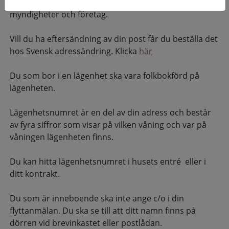
flytten. Skatteverket sprider din nya adress till många
myndigheter och företag.
Vill du ha eftersändning av din post får du beställa det
hos Svensk adressändring. Klicka
här
Du som bor i en lägenhet ska vara folkbokförd på
lägenheten.
Lägenhetsnumret är en del av din adress och består
av fyra siffror som visar på vilken våning och var på
våningen lägenheten finns.
Du kan hitta lägenhetsnumret i husets entré eller i
ditt kontrakt.
Du som är inneboende ska inte ange c/o i din
flyttanmälan. Du ska se till att ditt namn finns på
dörren vid brevinkastet eller postlådan.