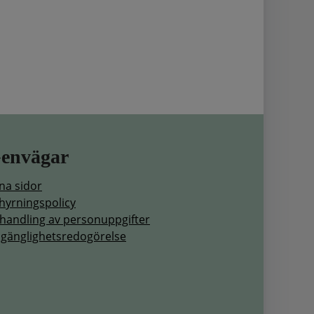
envägar
na sidor
hyrningspolicy
handling av personuppgifter
llgänglighetsredogörelse