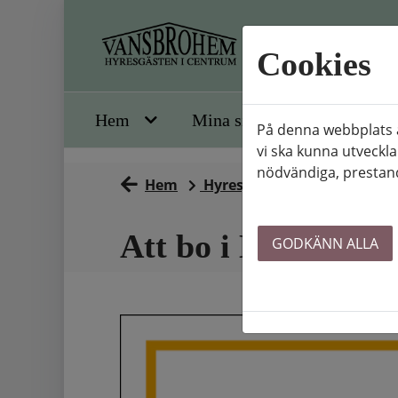
Cookies
Hem
Mina sidor
Om oss
På denna webbplats a
vi ska kunna utveckla
nödvändiga, prestand
Hem
Hyresgästinformation
B
Att bo i Hyresrätt
GODKÄNN ALLA