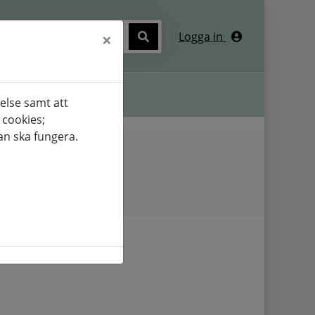
×
Logga in
mation
else samt att
 cookies;
an ska fungera.