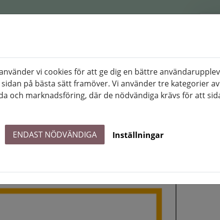
Områden
Lediga lägenheter
Hyresgästinfor
nvänder vi cookies för att ge dig en bättre användarupplev
 sidan på bästa sätt framöver. Vi använder tre kategorier av
a och marknadsföring, där de nödvändiga krävs för att sid
opärm
Att bo i Hyresrätt (Svenska)
 (Svenska)
ENDAST NÖDVÄNDIGA
Inställningar